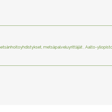
sänhoitoyhdistykset, metsäpalveluyrittäjät , Aalto-yliopisto,