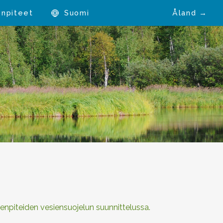
enpiteet
Suomi
Åland →
menpiteiden vesiensuojelun suunnittelussa.