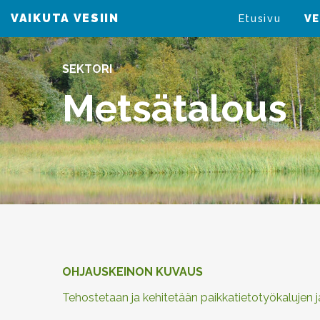
VAIKUTA VESIIN
VAIKUTA VESIIN
Etusivu
VE
SEKTORI
Metsätalous
OHJAUSKEINON KUVAUS
Tehostetaan ja kehitetään paikkatietotyökalujen j