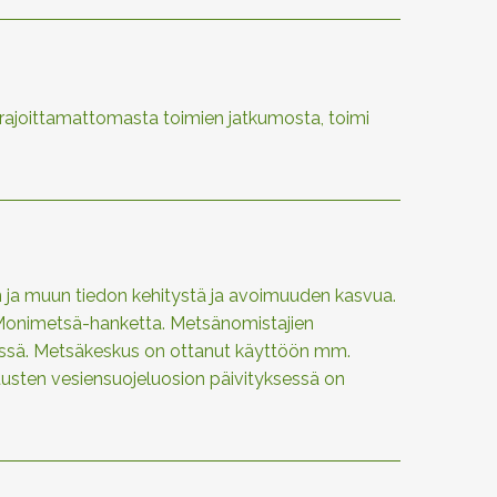
uu rajoittamattomasta toimien jatkumosta, toimi
n ja muun tiedon kehitystä ja avoimuuden kasvua.
a Monimetsä-hanketta. Metsänomistajien
dessä. Metsäkeskus on ottanut käyttöön mm.
tusten vesiensuojeluosion päivityksessä on