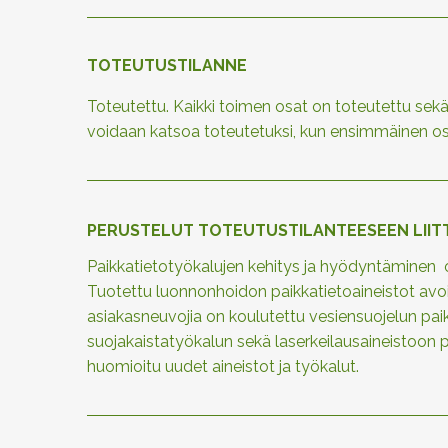
TOTEUTUSTILANNE
Toteutettu. Kaikki toimen osat on toteutettu sekä 
voidaan katsoa toteutetuksi, kun ensimmäinen os
PERUSTELUT TOTEUTUSTILANTEESEEN LIIT
Paikkatietotyökalujen kehitys ja hyödyntäminen 
Tuotettu luonnonhoidon paikkatietoaineistot avo
asiakasneuvojia on koulutettu vesiensuojelun pa
suojakaistatyökalun sekä laserkeilausaineistoon
huomioitu uudet aineistot ja työkalut.