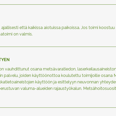
ajallisesti että kaikissa aiotuissa paikoissa. Jos toimi koost
atoimi on valmis.
TYEN
on vauhdittunut osana metsävaratiedon, laserkeilausaineisto
in palvelu, joiden käyttöönottoa koulutettu toimijoille osan
ikkatietoaineistojen käyttöön ja esittelyyn neuvonnan yhtey
 perustuvan valuma-alueiden rajaustyökalun. Metsähoitosuosi