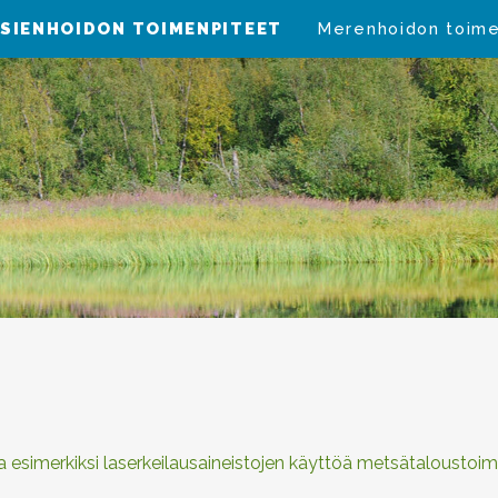
SIENHOIDON TOIMENPITEET
Merenhoidon toim
a esimerkiksi laserkeilausaineistojen käyttöä metsätaloustoi