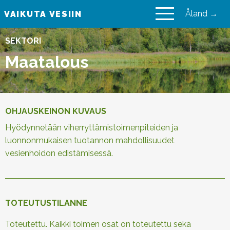
Åland →
VAIKUTA VESIIN
VAIKUTA VESIIN
SEKTORI
Maatalous
OHJAUSKEINON KUVAUS
Hyödynnetään viherryttämistoimenpiteiden ja
luonnonmukaisen tuotannon mahdollisuudet
vesienhoidon edistämisessä.
TOTEUTUSTILANNE
Toteutettu. Kaikki toimen osat on toteutettu sekä