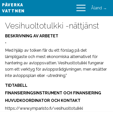
PÅVERKA
Åland →
VATTNEN
VAIKUTA VESIIN
Vesihuoltotulkki -nättjänst
BESKRIVNING AV ARBETET
”
Med hjälp av tolken får du ett förslag på det
lämpligaste och mest ekonomiska alternativet för
hantering av avloppsvatten. Vesihuoltotulkki fungerar
som ett verktyg för avloppsrådgivningen, men ersätter
inte avloppsplan eller -utredning.”
TIDTABELL
FINANSIERINGSINSTRUMENT OCH FINANSIERING
HUVUDKOORDINATOR OCH KONTAKT
https://www.ymparisto.fi/vesihuoltotulkki