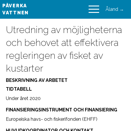
PÅVERKA
Åland →
VATTNEN
VAIKUTA VESIIN
Utredning av möjligheterna
och behovet att effektivera
regleringen av fisket av
kustarter
BESKRIVNING AV ARBETET
TIDTABELL
Under året 2020
FINANSIERINGSINSTRUMENT OCH FINANSIERING
Europeiska havs- och fiskerifonden (EHFF)
HUVUDKOORDINATOR OCH KONTAKT