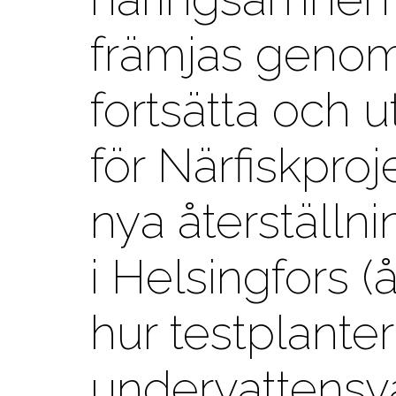
främjas genom 
fortsätta och
för Närfiskpro
nya återställn
i Helsingfors (
hur testplanter
undervattensvä