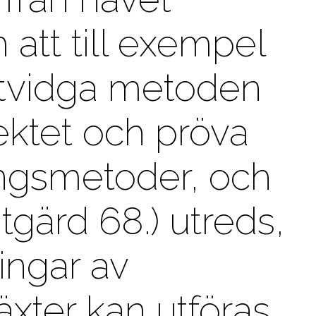
att till exempel
 utvidga metoden
jektet och pröva
ingsmetoder, och
åtgärd 68.) utreds,
ingar av
xter kan utföras