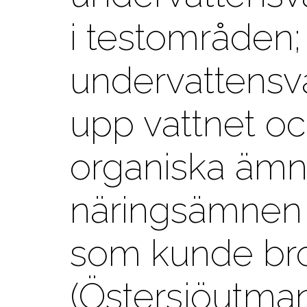
i testområden;
undervattensvä
upp vattnet o
organiska äm
näringsämnen 
som kunde bro
(Östersjöutman