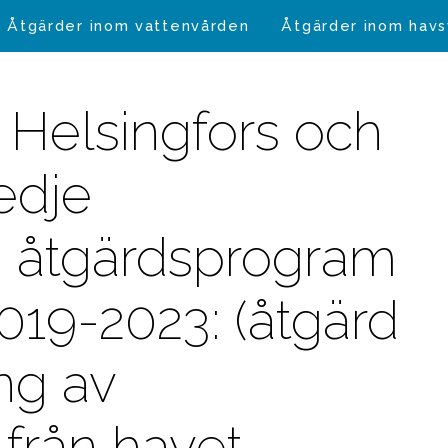
Åtgärder inom vattenvården
Åtgärder inom hav
 Helsingfors och
edje
åtgärdsprogram
2019-2023: (åtgärd
ing av
från havet