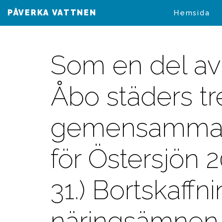
PÅVERKA VATTNEN
VAIKUTA VESIIN
Hemsida
Som en del av
Åbo städers tr
gemensamma 
för Östersjön 
31.) Bortskaffn
näringsämnen 