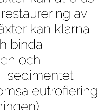
 restaurering av
xter kan klarna
ch binda
nen och
i sedimentet
msa eutrofiering
ingen).