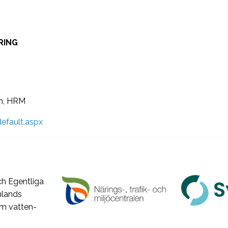
RING
un, HRM
default.aspx
h Egentliga
nlands
om vatten-