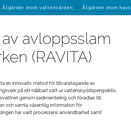
Åtgärder inom vattenvården
Åtgärder inom hav
g av avloppsslam
rken (RAVITA)
a en innovativ metod för tillvaratagande av
ingsverk på ett hållbart sätt ur vattenskyddsperspektiv.
ppsvattnet genom sedimentering och förädlas till
sen och samla väsentlig information för
klingen har varit processens användbarhet samt