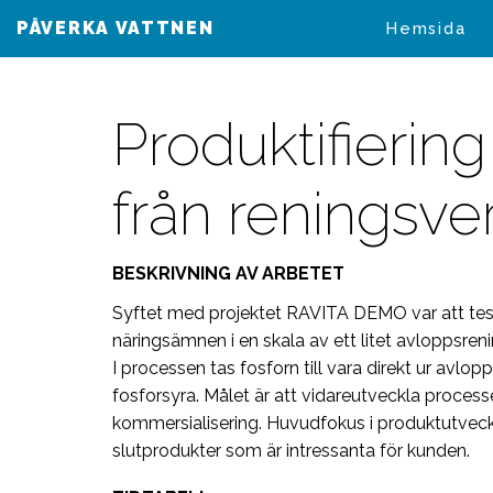
PÅVERKA VATTNEN
VAIKUTA VESIIN
Hemsida
Produktifierin
från reningsve
BESKRIVNING AV ARBETET
Syftet med projektet RAVITA DEMO var att test
näringsämnen i en skala av ett litet avloppsren
I processen tas fosforn till vara direkt ur avlo
fosforsyra. Målet är att vidareutveckla proces
kommersialisering. Huvudfokus i produktutvec
slutprodukter som är intressanta för kunden.