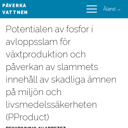
PÅVERKA
Åland →
VATTNEN
VAIKUTA VESIIN
Potentialen av fosfor i
avloppsslam för
växtproduktion och
påverkan av slammets
innehåll av skadliga ämnen
på miljön och
livsmedelssäkerheten
(PProduct)