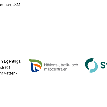
sämnen, JSM
h Egentliga
nlands
om vatten-