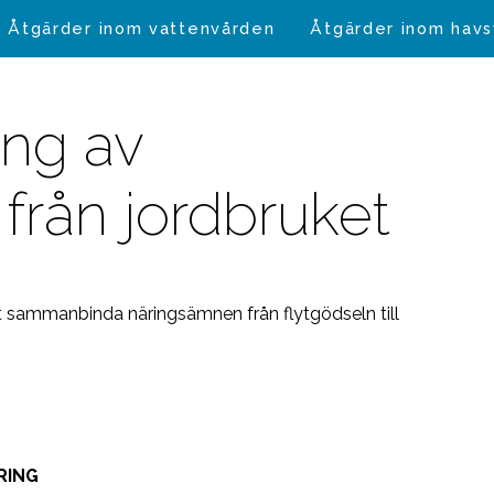
Åtgärder inom vattenvården
Åtgärder inom hav
ng av
från jordbruket
t sammanbinda näringsämnen från flytgödseln till
RING