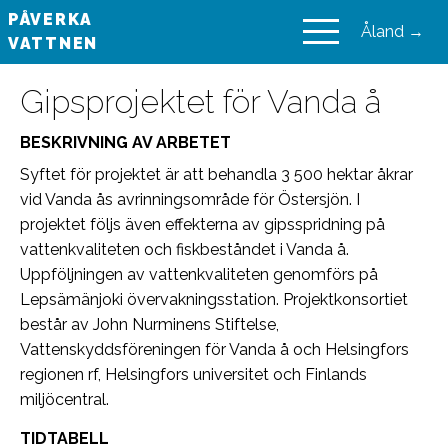
PÅVERKA
Åland →
VATTNEN
VAIKUTA VESIIN
Gipsprojektet för Vanda å
BESKRIVNING AV ARBETET
Syftet för projektet är att behandla 3 500 hektar åkrar
vid Vanda ås avrinningsområde för Östersjön. I
projektet följs även effekterna av gipsspridning på
vattenkvaliteten och fiskbeståndet i Vanda å.
Uppföljningen av vattenkvaliteten genomförs på
Lepsämänjoki övervakningsstation. Projektkonsortiet
består av John Nurminens Stiftelse,
Vattenskyddsföreningen för Vanda å och Helsingfors
regionen rf, Helsingfors universitet och Finlands
miljöcentral.
TIDTABELL