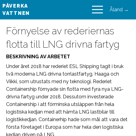
PÅVERKA
Åland →
VATTNEN
VAIKUTA VESIIN
Förnyelse av rederiernas
flotta till LNG drivna fartyg
BESKRIVNING AV ARBETET
Under året 2018 har rederiet ESL Shipping tagit i bruk
två moderna LNG drivna torrlastfartyg, Haaga och
Viikki, som utrustats med ny teknologi. Rederiet
Containership förnyade sin flotta med fyra nya LNG-
drivna fartyg under 2018. Dessutom investerade
Containership i att förminska utsläppen från hela
logistiska kedjan med att hämta LNG lastbilar till
logistikkedjan. Containerhip hade som mål att vara det
första företaget i Europa som har hela den logistiska
kedjan driven på LNG.