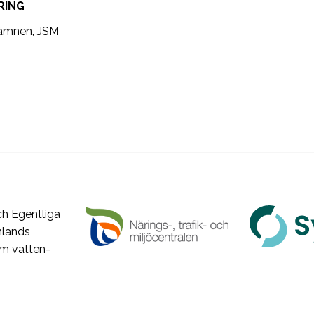
RING
sämnen, JSM
h Egentliga
nlands
om vatten-