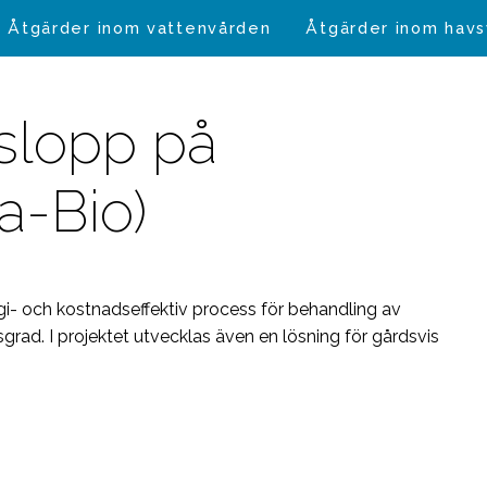
Åtgärder inom vattenvården
Åtgärder inom hav
tslopp på
a-Bio)
gi- och kostnadseffektiv process för behandling av
sgrad. I projektet utvecklas även en lösning för gårdsvis