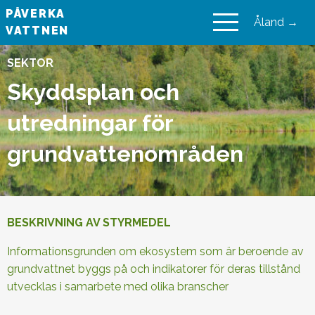
PÅVERKA
Åland →
VATTNEN
VAIKUTA VESIIN
SEKTOR
Skyddsplan och
utredningar för
grundvattenområden
BESKRIVNING AV STYRMEDEL
Informationsgrunden om ekosystem som är beroende av
grundvattnet byggs på och indikatorer för deras tillstånd
utvecklas i samarbete med olika branscher