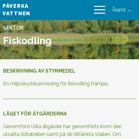
PÅVERKA
Åland →
VATTNEN
VAIKUTA VESIIN
SEKTOR
Fiskodling
BESKRIVNING AV STYRMEDEL
En miljöskyddsanvisning för fiskodling främjas.
LÄGET FÖR ÅTGÄRDERNA
Genomförd (Alla åtgärder har genomförts inom den
utsatta tidtabellen samt på de tilltänkta ställen. Om