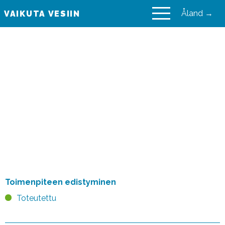
Åland →
VAIKUTA VESIIN
VAIKUTA VESIIN
Ympäristövaikutusten
arviointimenettely laki
(468/1994, YVA-laki) ja –
asetus (713/2006, YVA-
asetus)
Toimenpiteen edistyminen
Toteutettu