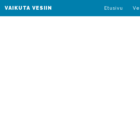
VAIKUTA VESIIN
VAIKUTA VESIIN
Etusivu
Ve
Ympäristöns
toimeenpa
teollisuusp
(2010/75/E
maataloude
vähentämis