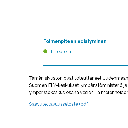
Toimenpiteen edistyminen
Toteutettu
Tämän sivuston ovat toteuttaneet Uudenmaan j
Suomen ELY-keskukset, ympäristöministeriö j
ympäristökeskus osana vesien- ja merenhoidon 
Saavutettavuusseloste (pdf)