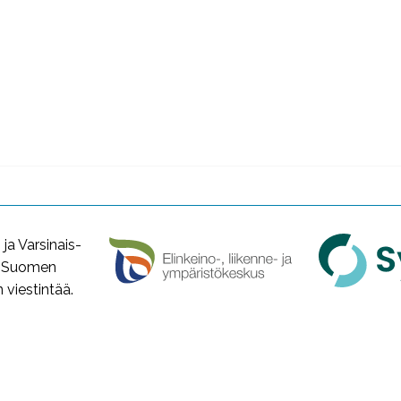
a Varsinais-
a Suomen
viestintää.