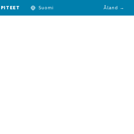
PITEET
Suomi
Åland →
/2014)
enpiteet
stöjen