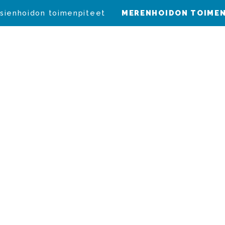
sienhoidon toimenpiteet
MERENHOIDON TOIMEN
uojelulailla (527
nnun
äästödirektiivin
U) mukaiset toim
n ammoniakkipää
eksi