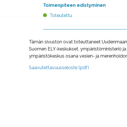
Toimenpiteen edistyminen
Toteutettu
Tämän sivuston ovat toteuttaneet Uudenmaan j
Suomen ELY-keskukset, ympäristöministeriö j
ympäristökeskus osana vesien- ja merenhoidon 
Saavutettavuusseloste (pdf)