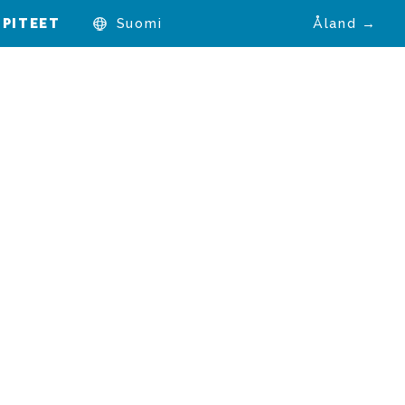
PITEET
Suomi
Åland →
ta