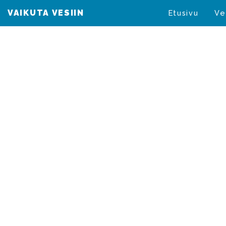
VAIKUTA VESIIN
VAIKUTA VESIIN
Etusivu
Ve
Valtioneuv
lohenkalast
Pohjanlahde
(190/2008)