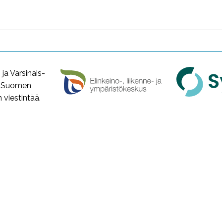
a Varsinais-
a Suomen
viestintää.