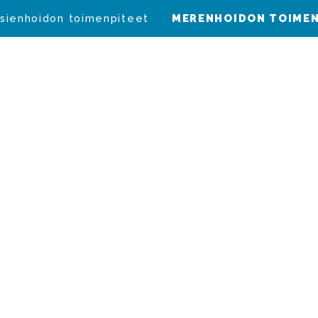
sienhoidon toimenpiteet
MERENHOIDON TOIMEN
oston asetus
uksen rajoituksis
lla ja Simojoessa
.