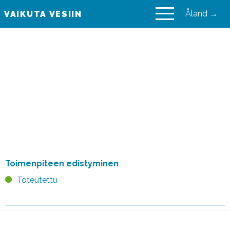
Åland →
VAIKUTA VESIIN
VAIKUTA VESIIN
Toimintasuunnitelma
uhanalaisten
luontotyyppien tilan
parantamiseksi (2011)
Toimenpiteen edistyminen
Toteutettu