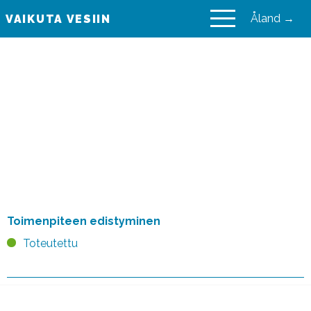
Åland →
VAIKUTA VESIIN
VAIKUTA VESIIN
Suomenlahden
meritaimenkantojen
suojelu- ja
käyttösuunnitelma (2001)
Toimenpiteen edistyminen
Toteutettu