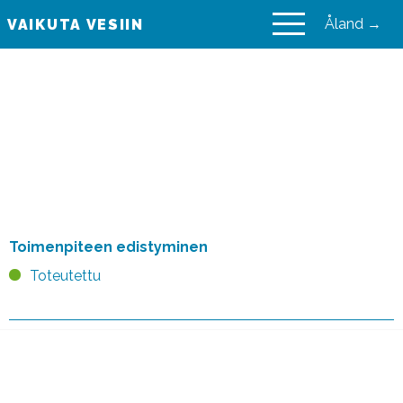
Åland →
VAIKUTA VESIIN
VAIKUTA VESIIN
Merenkulun
ympäristönsuojelulaki
(1672/2009)
Toimenpiteen edistyminen
Toteutettu