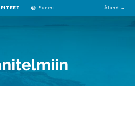
PITEET
Suomi
Åland →
nitelmiin