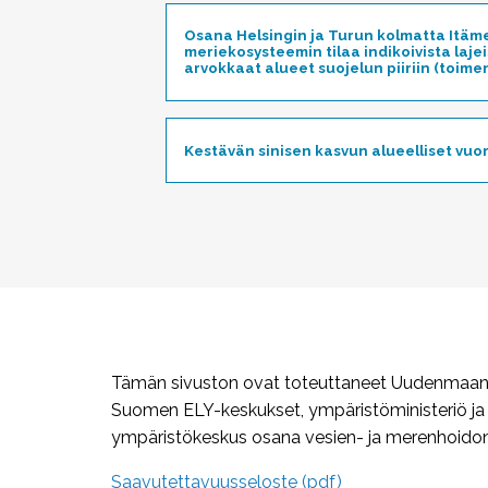
Osana Helsingin ja Turun kolmatta Itäm
meriekosysteemin tilaa indikoivista laje
arvokkaat alueet suojelun piiriin (toimen
Kestävän sinisen kasvun alueelliset vuo
Tämän sivuston ovat toteuttaneet Uudenmaan j
Suomen ELY-keskukset, ympäristöministeriö j
ympäristökeskus osana vesien- ja merenhoidon 
Saavutettavuusseloste (pdf)