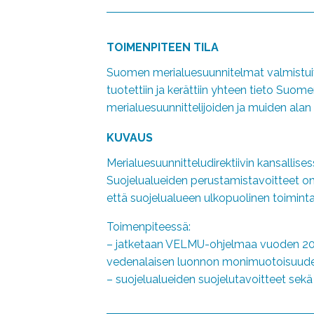
TOIMENPITEEN TILA
Suomen merialuesuunnitelmat valmistuiva
tuotettiin ja kerättiin yhteen tieto Suo
merialuesuunnittelijoiden ja muiden alan 
KUVAUS
Merialuesuunnitteludirektiivin kansall
Suojelualueiden perustamistavoitteet o
että suojelualueen ulkopuolinen toiminta
Toimenpiteessä:
– jatketaan VELMU-ohjelmaa vuoden 2015
vedenalaisen luonnon monimuotoisuude
– suojelualueiden suojelutavoitteet sekä 