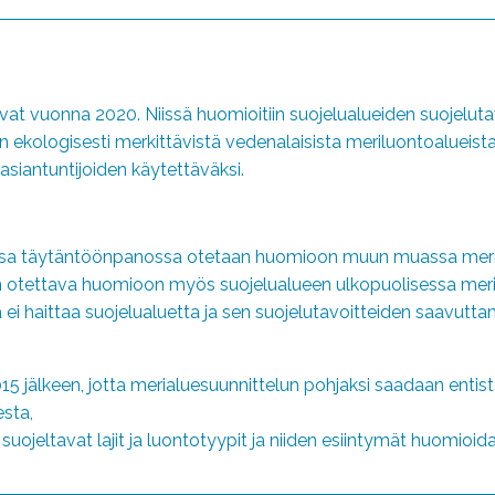
t vuonna 2020. Niissä huomioitiin suojelualueiden suojeluta
men ekologisesti merkittävistä vedenalaisista meriluontoalueis
asiantuntijoiden käytettäväksi.
isessa täytäntöönpanossa otetaan huomioon muun muassa meri
n otettava huomioon myös suojelualueen ulkopuolisessa meria
 ei haittaa suojelualuetta ja sen suojelutavoitteiden saavutta
 jälkeen, jotta merialuesuunnittelun pohjaksi saadaan entis
sta,
suojeltavat lajit ja luontotyypit ja niiden esiintymät huomioi