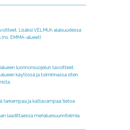
voitteet. Lisäksi VELMUn alaisuudessa
ta (ns. EMMA-alueet)
alueen luonnonsuojelun tavoitteet.
lueen käytössä ja toiminnassa siten,
mista.
tä tarkempaa ja kattavampaa tietoa
daan laadittaessa merialuesuunnitelmia.