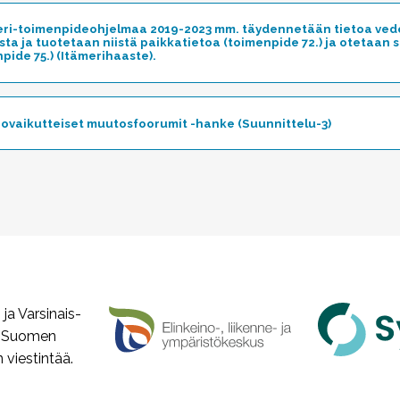
eri-toimenpideohjelmaa 2019-2023 mm. täydennetään tietoa veden
ista ja tuotetaan niistä paikkatietoa (toimenpide 72.) ja otetaan 
pide 75.) (Itämerihaaste).
Toggle
rovaikutteiset muutosfoorumit -hanke (Suunnittelu-3)
Toggle
a Varsinais-
a Suomen
viestintää.