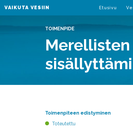
VAIKUTA VESIIN
VAIKUTA VESIIN
Etusivu
Ve
TOIMENPIDE
Merellisten
sisällyttäm
Toimenpiteen edistyminen
Toteutettu