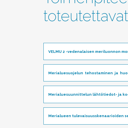
toteutettava
VELMU 2 -vedenalaisen meriluonnon mo
Merialuesuojelun tehostaminen ja huom
Merialuesuunnittelun lähtötiedot- ja k
Merialueen tulevaisuusskenaarioiden se