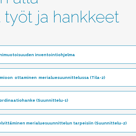
t työt ja hankkeet
nimuotoisuuden inventointiohjelma
Toggle
ioon ottaminen merialuesuunnittelussa (Tila-2)
Toggle
oordinaatiohanke (Suunnittelu-1)
Toggle
lvittäminen merialuesuunnittelun tarpeisiin (Suunnittelu-2)
Tog