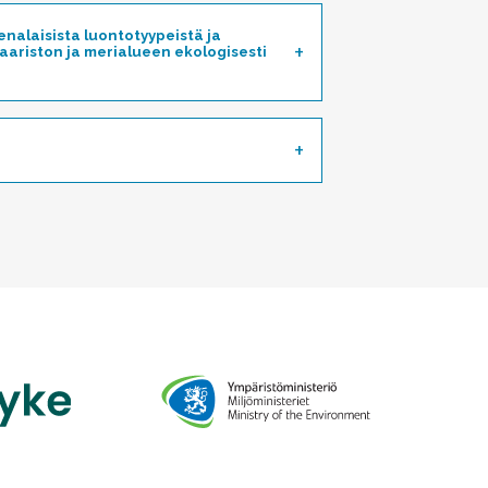
alaisista luontotyypeistä ja
saariston ja merialueen ekologisesti