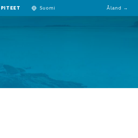
PITEET
Suomi
Åland →