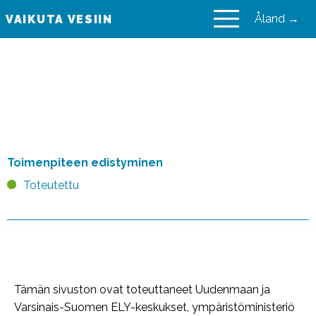
Åland →
VAIKUTA VESIIN
VAIKUTA VESIIN
Maankäyttö- ja
rakennuslaki (132/1999)
Toimenpiteen edistyminen
Toteutettu
Tämän sivuston ovat toteuttaneet Uudenmaan ja
Varsinais-Suomen ELY-keskukset, ympäristöministeriö