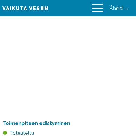
Åland →
VAIKUTA VESIIN
VAIKUTA VESIIN
Maankäyttö- ja
rakennuslain (132/1999),
vesihuoltolain (119/2001) ja
tulvariskien hallintalain
(620/2010) säädökset
hulevesien hallinnassa.
Toimenpiteen edistyminen
Toteutettu