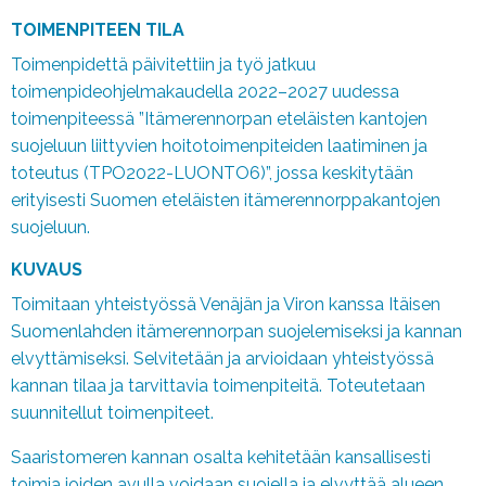
TOIMENPITEEN TILA
Toimenpidettä päivitettiin ja työ jatkuu
toimenpideohjelmakaudella 2022–2027 uudessa
toimenpiteessä ”Itämerennorpan eteläisten kantojen
suojeluun liittyvien hoitotoimenpiteiden laatiminen ja
toteutus (TPO2022-LUONTO6)”, jossa keskitytään
erityisesti Suomen eteläisten itämerennorppakantojen
suojeluun.
KUVAUS
Toimitaan yhteistyössä Venäjän ja Viron kanssa Itäisen
Suomenlahden itämerennorpan suojelemiseksi ja kannan
elvyttämiseksi. Selvitetään ja arvioidaan yhteistyössä
kannan tilaa ja tarvittavia toimenpiteitä. Toteutetaan
suunnitellut toimenpiteet.
Saaristomeren kannan osalta kehitetään kansallisesti
toimia joiden avulla voidaan suojella ja elvyttää alueen