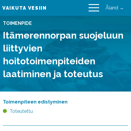
Åland →
VAIKUTA VESIIN
VAIKUTA VESIIN
TOIMENPIDE
Itämerennorpan suojeluun
liittyvien
hoitotoimenpiteiden
laatiminen ja toteutus
Toimenpiteen edistyminen
Toteutettu