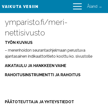
Åland →
VAIKUTA VESIIN
VAIKUTA VESIIN
ymparisto.fi/meri-
nettisivusto
TYÖN KUVAUS
– merenhoidon seurantaohjelmaan perustuva
ajantasainen indikaattoritieto koottu ko. sivustolle
AIKATAULU JA HANKKEEN VAIHE
RAHOITUSINSTRUMENTTI JA RAHOITUS
PÄÄTOTEUTTAJA JA YHTEYSTIEDOT