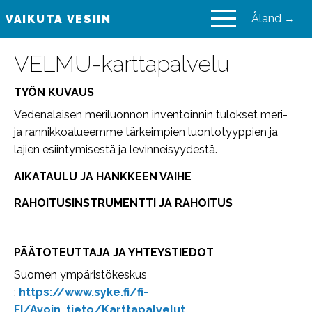
Åland →
VAIKUTA VESIIN
VAIKUTA VESIIN
VELMU-karttapalvelu
TYÖN KUVAUS
Vedenalaisen meriluonnon inventoinnin tulokset meri-
ja rannikkoalueemme tärkeimpien luontotyyppien ja
lajien esiintymisestä ja levinneisyydestä.
AIKATAULU JA HANKKEEN VAIHE
RAHOITUSINSTRUMENTTI JA RAHOITUS
PÄÄTOTEUTTAJA JA YHTEYSTIEDOT
Suomen ympäristökeskus
:
https://www.syke.fi/fi-
FI/Avoin_tieto/Karttapalvelut