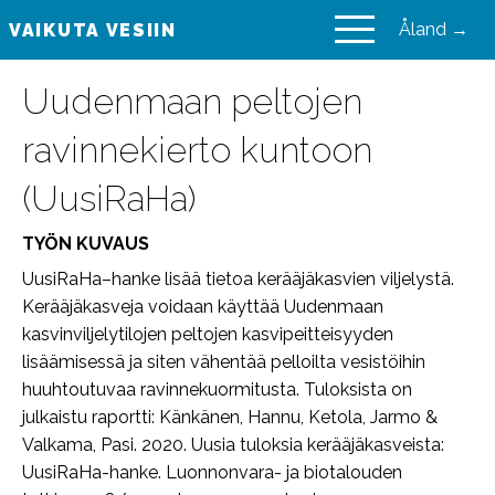
Åland →
VAIKUTA VESIIN
VAIKUTA VESIIN
Uudenmaan peltojen
ravinnekierto kuntoon
(UusiRaHa)
TYÖN KUVAUS
UusiRaHa–hanke lisää tietoa kerääjäkasvien viljelystä.
Kerääjäkasveja voidaan käyttää Uudenmaan
kasvinviljelytilojen peltojen kasvipeitteisyyden
lisäämisessä ja siten vähentää pelloilta vesistöihin
huuhtoutuvaa ravinnekuormitusta. Tuloksista on
julkaistu raportti: Känkänen, Hannu, Ketola, Jarmo &
Valkama, Pasi. 2020. Uusia tuloksia kerääjäkasveista:
UusiRaHa-hanke. Luonnonvara- ja biotalouden