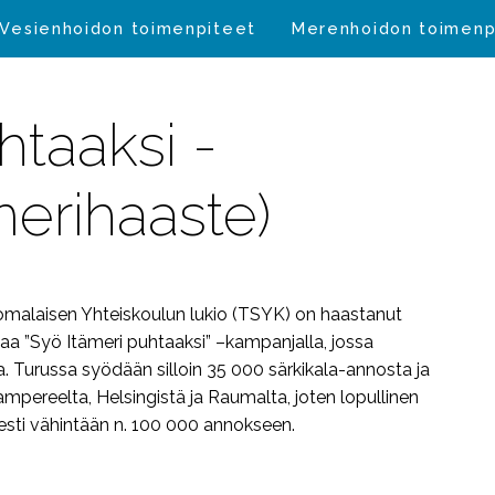
Vesienhoidon toimenpiteet
Merenhoidon toimenp
htaaksi -
erihaaste)
uomalaisen Yhteiskoulun lukio (TSYK) on haastanut
kalaa ”Syö Itämeri puhtaaksi” –kampanjalla, jossa
Turussa syödään silloin 35 000 särkikala-annosta ja
ampereelta, Helsingistä ja Raumalta, joten lopullinen
sti vähintään n. 100 000 annokseen.