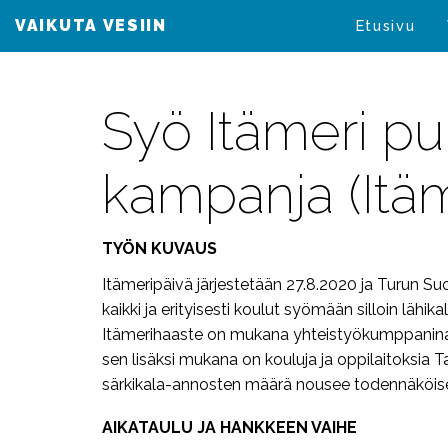
VAIKUTA VESIIN
VAIKUTA VESIIN
Etusivu
Syö Itämeri pu
kampanja (Itäm
TYÖN KUVAUS
Itämeripäivä järjestetään 27.8.2020 ja Turun S
kaikki ja erityisesti koulut syömään silloin lähi
Itämerihaaste on mukana yhteistyökumppanina. 
sen lisäksi mukana on kouluja ja oppilaitoksia T
särkikala-annosten määrä nousee todennäköise
AIKATAULU JA HANKKEEN VAIHE