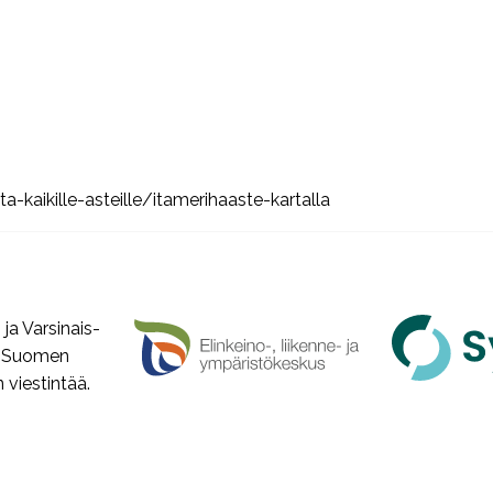
-kaikille-asteille/itamerihaaste-kartalla
a Varsinais-
a Suomen
viestintää.