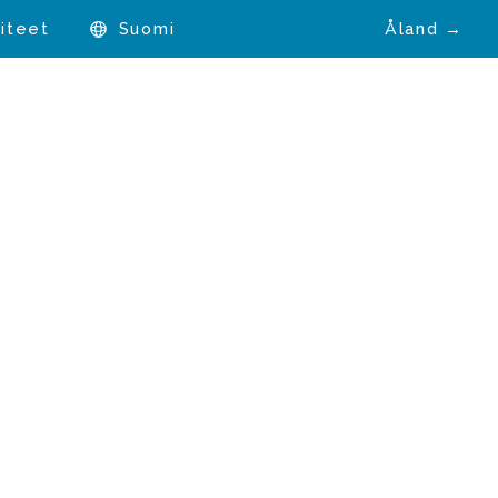
iteet
Suomi
Åland →