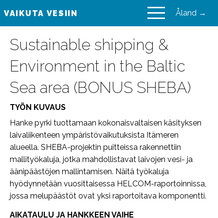
Åland →
VAIKUTA VESIIN
VAIKUTA VESIIN
Sustainable shipping &
Environment in the Baltic
Sea area (BONUS SHEBA)
TYÖN KUVAUS
Hanke pyrki tuottamaan kokonaisvaltaisen käsityksen
laivaliikenteen ympäristövaikutuksista Itämeren
alueella. SHEBA-projektin puitteissa rakennettiin
mallityökaluja, jotka mahdollistavat laivojen vesi- ja
äänipäästöjen mallintamisen. Näitä työkaluja
hyödynnetään vuosittaisessa HELCOM-raportoinnissa,
jossa melupäästöt ovat yksi raportoitava komponentti.
AIKATAULU JA HANKKEEN VAIHE