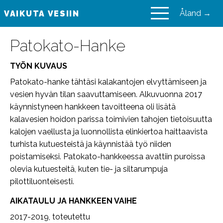
Åland →
VAIKUTA VESIIN
VAIKUTA VESIIN
Patokato-Hanke
TYÖN KUVAUS
Patokato-hanke tähtäsi kalakantojen elvyttämiseen ja
vesien hyvän tilan saavuttamiseen. Alkuvuonna 2017
käynnistyneen hankkeen tavoitteena oli lisätä
kalavesien hoidon parissa toimivien tahojen tietoisuutta
kalojen vaellusta ja luonnollista elinkiertoa haittaavista
turhista kutuesteistä ja käynnistää työ niiden
poistamiseksi. Patokato-hankkeessa avattiin puroissa
olevia kutuesteitä, kuten tie- ja siltarumpuja
pilottiluonteisesti.
AIKATAULU JA HANKKEEN VAIHE
2017-2019, toteutettu