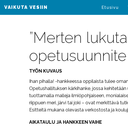
VAIKUTA VESIIN
VAIKUTA VESIIN
Etusivu
”Merten lukuta
opetusuunnit
TYÖN KUVAUS
Ihan pihalla! -hankkeessa oppilaista tulee oman 
Opetushallituksen kärkihanke, jossa kehitetä
tuottamalla malleja ilmiöpohjaiseen, monialaise
riippuen meri, järvi tai joki – ovat merkittävä
Esitteitä mukana olevasta verkostosta ja koul
AIKATAULU JA HANKKEEN VAIHE