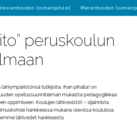
Vesienhoidon toimenpiteet
Merenhoidon toimenp
ito” peruskoulun
elmaan
lähiympäristönsä tutkijoita. Ihan pihalla! on
än uuden opetussuunnitelman mukaista pedagogiikkaa
en oppimiseen. Koulujen lähivesistöt – sijainnista
 tutkimuskohde hankkeessa mukana olevissa kouluissa.
ujemme lähivedet hankkeesta.