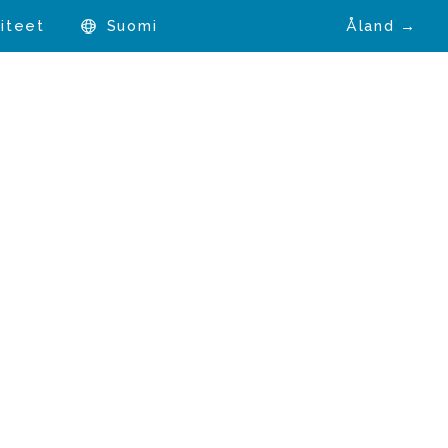
iteet
Suomi
Åland →