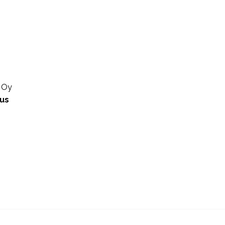
u Oy
us