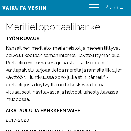
Åland →
VAIKUTA VESIIN
VAIKUTA VESIIN
Meritietoportaalihanke
TYÖN KUVAUS
Kansallinen meritieto, meriaineistot ja mereen liittyvät
palvelut kootaan saman internet-käyttöliittymän alle.
Portaalin ensimmäisenä julkaistu osa Meriopas.fi -
karttapalvelu tarjoaa tietoa merellä ja rannalla liikkujien
käyttöön. Huhtikuussa 2020 julkaistiin Itämeri.fi -
portaali, josta löytyy Itämerta koskevaa tietoa
visuaalisesti näyttävässä ja helposti lähestyttävässä
muodossa.
AIKATAULU JA HANKKEEN VAIHE
2017-2020