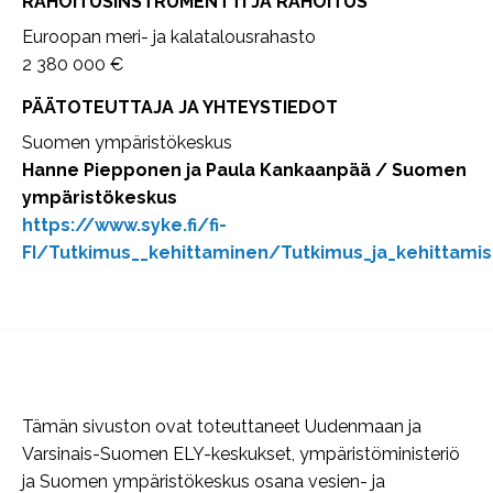
RAHOITUSINSTRUMENTTI JA RAHOITUS
Euroopan meri- ja kalatalousrahasto
2 380 000 €
PÄÄTOTEUTTAJA JA YHTEYSTIEDOT
Suomen ympäristökeskus
Hanne Piepponen ja Paula Kankaanpää / Suomen
ympäristökeskus
https://www.syke.fi/fi-
FI/Tutkimus__kehittaminen/Tutkimus_ja_kehittam
Tämän sivuston ovat toteuttaneet Uudenmaan ja
Varsinais-Suomen ELY-keskukset, ympäristöministeriö
ja Suomen ympäristökeskus osana vesien- ja