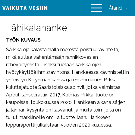
Åland →
VAIKUTA VESIIN
VAIKUTA VESIIN
Lähikalahanke
TYÖN KUVAUS
Särkikaloja kalastamalla merestä poistuu ravinteita,
mikä auttaa vähentämään rannikkovesien
rehevöitymistä. Lisäksi tuetaan särkikalojen
hyötykäyttöä ihmisravintona. Hankkeessa käynnistettiin
yhteistyö K-ryhmän kanssa ja ensimmäinen Pirkka-
kuluttajatuote Saaristolaiskalapihvit, jotka valmistaa
Apetit, lanseerattiin 2017. Kolmas Pirkka-tuote on
kaupoissa toukokuussa 2020. Hankkeen aikana särjen
ja lahnan kysyntä on kasvanut, ja muita toimijoita on
tullut markkinoille omilla tuotteillaan. Hankkeen
loppuraportti julkaistaan vuoden 2020 kuluessa.