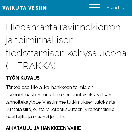
Åland →
VAIKUTA VESIIN
VAIKUTA VESIIN
Hiedanranta ravinnekierron
ja toiminnallisen
tiedottamisen kehysalueena
(HIERAKKA)
TYÖN KUVAUS
Tärkeä osa Hierakka-hankkeen toimia on
asenneilmaston muuttaminen suotuisaksi virtsan
lannoitekäytölle. Viestimme tutkimuksen tuloksista
kuntalaisille, elintarviketeollisuuteen, viranomaisille,
päättäjille ja maanviljelijöille.
AIKATAULU JA HANKKEEN VAIHE