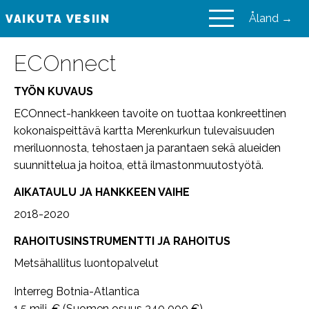
Åland →
VAIKUTA VESIIN
VAIKUTA VESIIN
ECOnnect
TYÖN KUVAUS
ECOnnect-hankkeen tavoite on tuottaa konkreettinen
kokonaispeittävä kartta Merenkurkun tulevaisuuden
meriluonnosta, tehostaen ja parantaen sekä alueiden
suunnittelua ja hoitoa, että ilmastonmuutostyötä.
AIKATAULU JA HANKKEEN VAIHE
2018-2020
RAHOITUSINSTRUMENTTI JA RAHOITUS
Metsähallitus luontopalvelut
Interreg Botnia-Atlantica
1,5 milj. € (Suomen osuus 340 000 €)